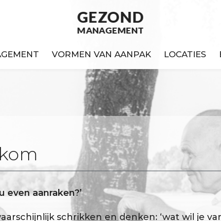
GEZOND
MANAGEMENT
AGEMENT
VORMEN VAN AANPAK
LOCATIES
lkom
 u even aanraken?’
aarschijnlijk schrikken en denken: ‘wat wil je va