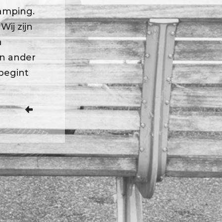
ramping.
Wij zijn
n
en ander
begint