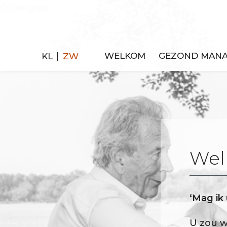
Color gray
|
KL
ZW
WELKOM
GEZOND MAN
We
‘Mag ik
U zou w