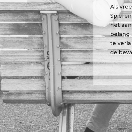
Als vre
Spieren
het aan
belang 
te verl
de bew